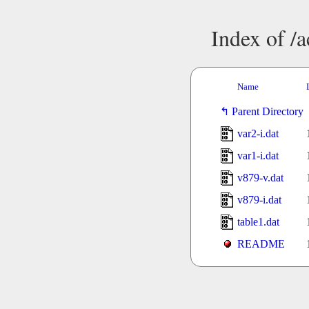
Index of /
Name
Parent Directory
var2-i.dat
var1-i.dat
v879-v.dat
v879-i.dat
table1.dat
README