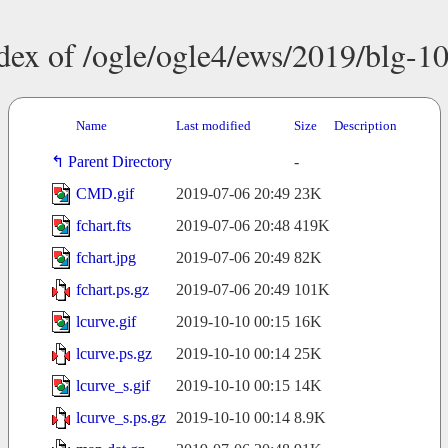
dex of /ogle/ogle4/ews/2019/blg-1
Name
Last modified
Size
Description
Parent Directory
-
CMD.gif
2019-07-06 20:49
23K
fchart.fts
2019-07-06 20:48
419K
fchart.jpg
2019-07-06 20:49
82K
fchart.ps.gz
2019-07-06 20:49
101K
lcurve.gif
2019-10-10 00:15
16K
lcurve.ps.gz
2019-10-10 00:14
25K
lcurve_s.gif
2019-10-10 00:15
14K
lcurve_s.ps.gz
2019-10-10 00:14
8.9K