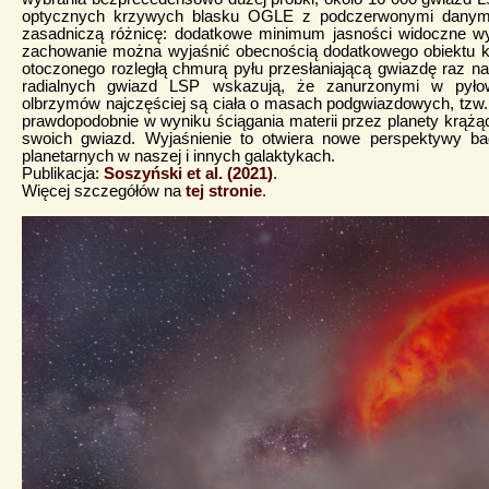
optycznych krzywych blasku OGLE z podczerwonymi danymi
zasadniczą różnicę: dodatkowe minimum jasności widoczne w
zachowanie można wyjaśnić obecnością dodatkowego obiektu kr
otoczonego rozległą chmurą pyłu przesłaniającą gwiazdę raz na
radialnych gwiazd LSP wskazują, że zanurzonymi w pyło
olbrzymów najczęściej są ciała o masach podgwiazdowych, tzw. 
prawdopodobnie w wyniku ściągania materii przez planety krążą
swoich gwiazd. Wyjaśnienie to otwiera nowe perspektywy ba
planetarnych w naszej i innych galaktykach.
Publikacja:
Soszyński et al. (2021)
.
Więcej szczegółów na
tej stronie
.