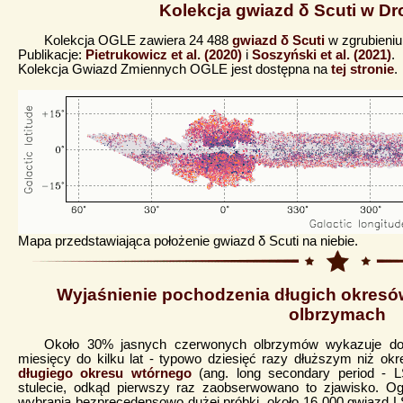
Kolekcja gwiazd δ Scuti w Dr
Kolekcja OGLE zawiera 24 488
gwiazd δ Scuti
w zgrubieniu
Publikacje:
Pietrukowicz et al. (2020)
i
Soszyński et al. (2021)
.
Kolekcja Gwiazd Zmiennych OGLE jest dostępna na
tej stronie
.
Mapa przedstawiająca położenie gwiazd δ Scuti na niebie.
Wyjaśnienie pochodzenia długich okres
olbrzymach
Około 30% jasnych czerwonych olbrzymów wykazuje do
miesięcy do kilku lat - typowo dziesięć razy dłuższym niż okr
długiego okresu wtórnego
(ang. long secondary period - L
stulecie, odkąd pierwszy raz zaobserwowano to zjawisko. 
wybrania bezprecedensowo dużej próbki, około 16 000 gwiazd L