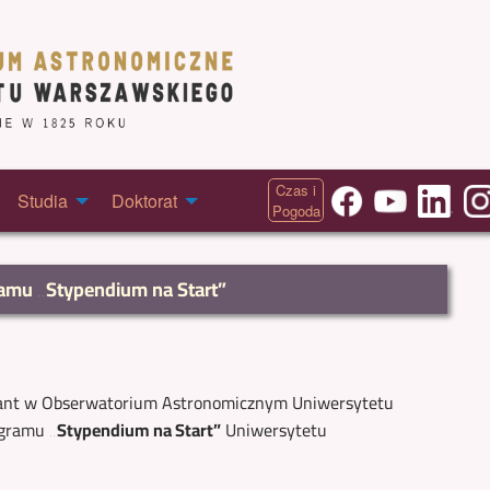
Czas i
Studia
Doktorat
Pogoda
amu „Stypendium na Start”
rant w Obserwatorium Astronomicznym Uniwersytetu
rogramu
„Stypendium na Start”
Uniwersytetu