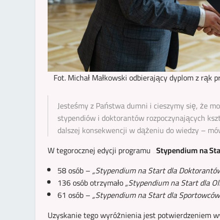
Fot. Michał Małkowski odbierający dyplom z rąk pr
Jesteśmy z Państwa dumni i cieszymy się, że m
stypendiów i doktorantów rozpoczynających kszt
dalszej konsekwencji w dążeniu do wiedzy – mówi
W tegorocznej edycji programu
„Stypendium na Sta
58 osób –
„Stypendium na Start dla Doktorantó
136 osób otrzymało
„Stypendium na Start dla O
61 osób –
„Stypendium na Start dla Sportowców
Uzyskanie tego wyróżnienia jest potwierdzeniem w