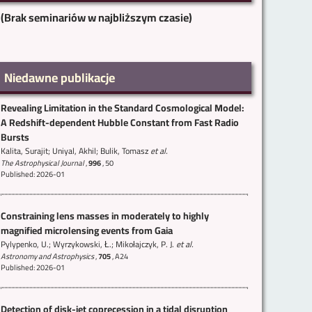
(Brak seminariów w najbliższym czasie)
Niedawne publikacje
Revealing Limitation in the Standard Cosmological Model:
A Redshift-dependent Hubble Constant from Fast Radio
Bursts
Kalita, Surajit; Uniyal, Akhil; Bulik, Tomasz
et al.
The Astrophysical Journal
,
996
,
50
Published: 2026-01
Constraining lens masses in moderately to highly
magnified microlensing events from Gaia
Pylypenko, U.; Wyrzykowski, Ł.; Mikołajczyk, P. J.
et al.
Astronomy and Astrophysics
,
705
,
A24
Published: 2026-01
Detection of disk-jet coprecession in a tidal disruption